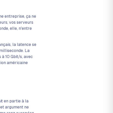
ne entreprise, ça ne
teurs, vos serveurs
nde, elle, n'entre
ançais, la latence se
milliseconde. La
 à 10 Gbit/s, avec
gion américaine
t en partie à la
 Cet argument ne