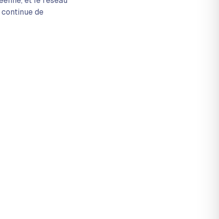
éenne, et le réseau
l continue de
e