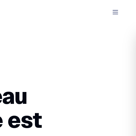
eau
e est