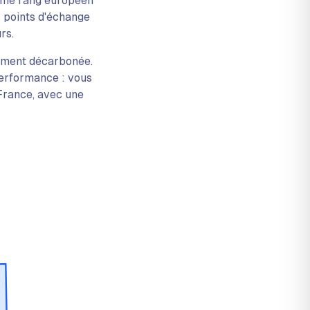
ième rang européen
s points d'échange
rs.
rgement décarbonée.
performance : vous
France, avec une