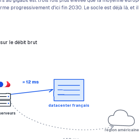
rs au gigabit est trois fois plus élevée que la moyenne europ
rme progressivement d'ici fin 2030. Le socle est déjà là, et i
sur le débit brut
≈ 12 ms
datacenter français
serveurs
région américain