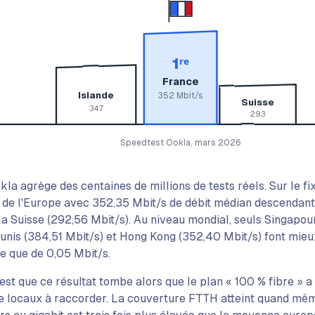
1ʳᵉ
France
Islande
352 Mbit/s
Suisse
347
293
Speedtest Ookla, mars 2026
la agrège des centaines de millions de tests réels. Sur le fi
 de l'Europe avec 352,35 Mbit/s de débit médian descendant,
la Suisse (292,56 Mbit/s). Au niveau mondial, seuls Singapou
unis (384,51 Mbit/s) et Hong Kong (352,40 Mbit/s) font mieux
e que de 0,05 Mbit/s.
est que ce résultat tombe alors que le plan « 100 % fibre » a p
de locaux à raccorder. La couverture FTTH atteint quand mêm