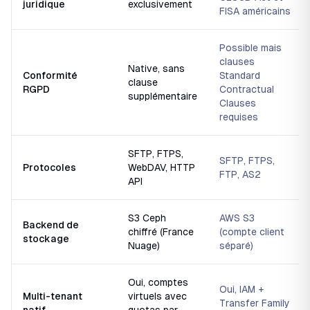
juridique
exclusivement
FISA américains
Possible mais
clauses
Native, sans
Conformité
Standard
clause
RGPD
Contractual
supplémentaire
Clauses
requises
SFTP, FTPS,
SFTP, FTPS,
Protocoles
WebDAV, HTTP
FTP, AS2
API
S3 Ceph
AWS S3
Backend de
chiffré (France
(compte client
stockage
Nuage)
séparé)
Oui, comptes
Oui, IAM +
Multi-tenant
virtuels avec
Transfer Family