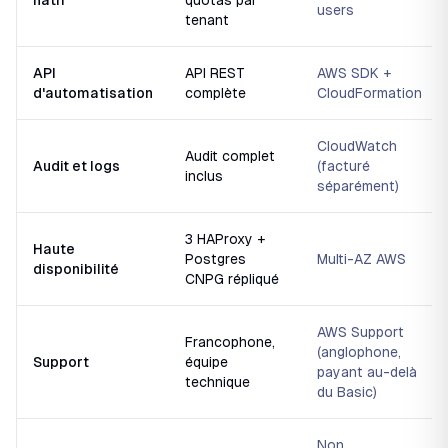
natif
quotas par
users
tenant
API
API REST
AWS SDK +
d'automatisation
complète
CloudFormation
CloudWatch
Audit complet
Audit et logs
(facturé
inclus
séparément)
3 HAProxy +
Haute
Postgres
Multi-AZ AWS
disponibilité
CNPG répliqué
AWS Support
Francophone,
(anglophone,
Support
équipe
payant au-delà
technique
du Basic)
Non,