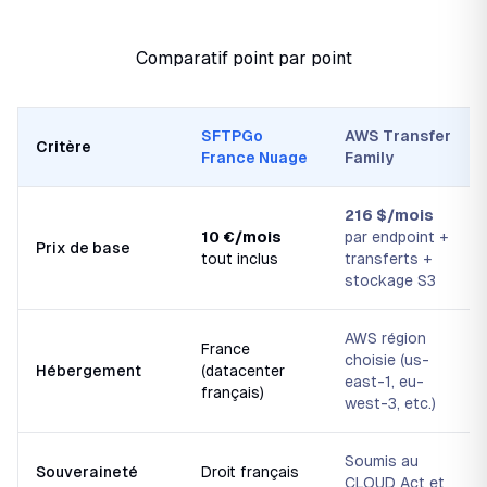
Comparatif point par point
SFTPGo
AWS Transfer
Critère
France Nuage
Family
216 $/mois
10 €/mois
par endpoint +
Prix de base
tout inclus
transferts +
stockage S3
AWS région
France
choisie (us-
Hébergement
(datacenter
east-1, eu-
français)
west-3, etc.)
Soumis au
Souveraineté
Droit français
CLOUD Act et