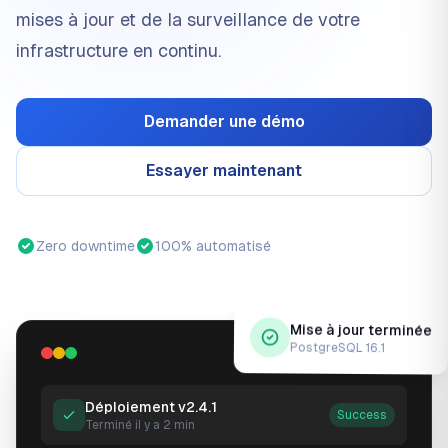
mises à jour et de la surveillance de votre
infrastructure en continu.
Demander une démo
Essayer maintenant
Zero downtime
100% automatisé
Mise à jour terminée
PostgreSQL 16.1
france-nuage.fr/console
Déploiement v2.4.1
Success
Terminé il y a 2 min