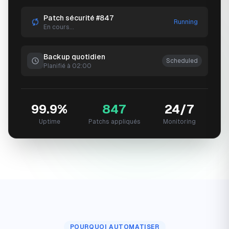
Patch sécurité #847
Running
En cours...
Backup quotidien
Scheduled
Planifié à 02:00
99.9%
847
24/7
Uptime
Patchs appliqués
Monitoring
POURQUOI AUTOMATISER