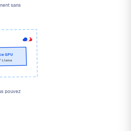
nnent sans
nce GPU
/ Llama
ous pouvez