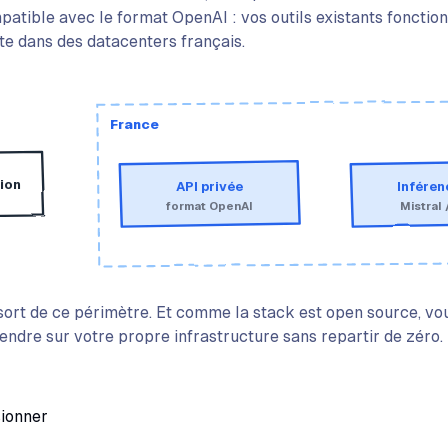
atible avec le format OpenAI : vos outils existants fonctio
ste dans des datacenters français.
France
ion
API privée
Infére
format OpenAI
Mistral 
ort de ce périmètre. Et comme la stack est open source, v
ndre sur votre propre infrastructure sans repartir de zéro.
sionner