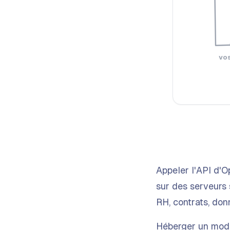
vo
Appeler l'API d'
sur des serveurs
RH, contrats, donn
Héberger un modè