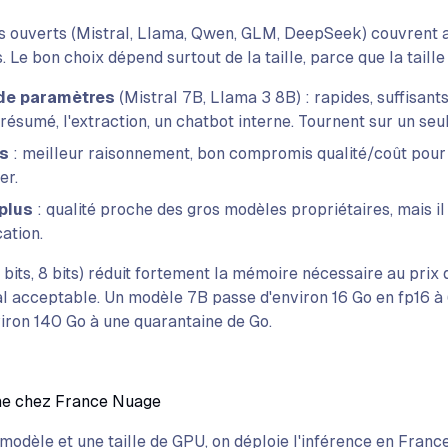
s ouverts (Mistral, Llama, Qwen, GLM, DeepSeek) couvrent a
. Le bon choix dépend surtout de la taille, parce que la taill
 de paramètres
(Mistral 7B, Llama 3 8B) : rapides, suffisant
e résumé, l'extraction, un chatbot interne. Tournent sur un se
ds
: meilleur raisonnement, bon compromis qualité/coût pour
er.
 plus
: qualité proche des gros modèles propriétaires, mais i
cation.
4 bits, 8 bits) réduit fortement la mémoire nécessaire au prix 
l acceptable. Un modèle 7B passe d'environ 16 Go en fp16 à 6
iron 140 Go à une quarantaine de Go.
e chez France Nuage
modèle et une taille de GPU, on déploie l'inférence en Franc