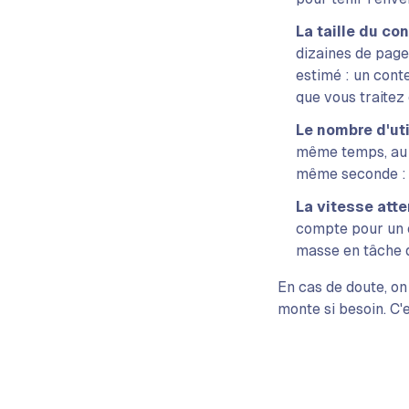
La taille du con
dizaines de page
estimé : un con
que vous traitez
Le nombre d'ut
même temps, au p
même seconde : c
La vitesse att
compte pour un é
masse en tâche d
En cas de doute, on
monte si besoin. C