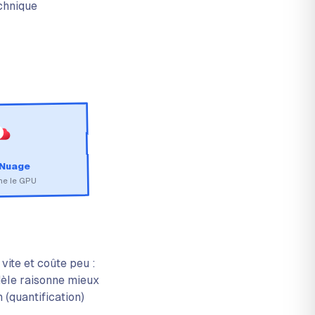
echnique
 Nuage
ne le GPU
vite et coûte peu :
odèle raisonne mieux
 (quantification)