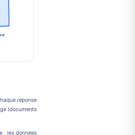
nce
 chaque réponse
sage (documents
e : les données