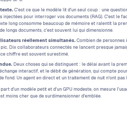
texte.
C'est ce que le modèle lit d'un seul coup : une questio
s injectées pour interroger vos documents (RAG). C'est le fac
texte long consomme beaucoup de mémoire et ralentit la pre
 de longs documents, c'est souvent lui qui dimensionne.
ilisateurs réellement simultanés.
Combien de personnes in
ic. Dix collaborateurs connectés ne lancent presque jamais
e chiffre est souvent surestimé.
endue.
Deux choses qui se distinguent : le délai avant la prem
change interactif, et le débit de génération, qui compte pou
e fond. Un agent en direct et un traitement de nuit n'ont pas
 part d'un modèle petit et d'un GPU modeste, on mesure l'usag
'est moins cher que de surdimensionner d'emblée.