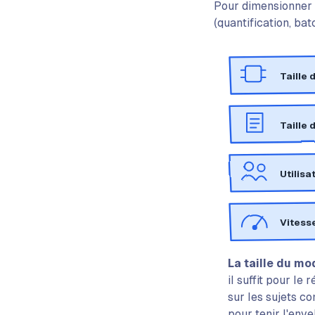
Pour dimensionner v
(quantification, bat
Taille 
Taille 
Utilisa
Vitess
La taille du mo
il suffit pour le
sur les sujets co
pour tenir l'env