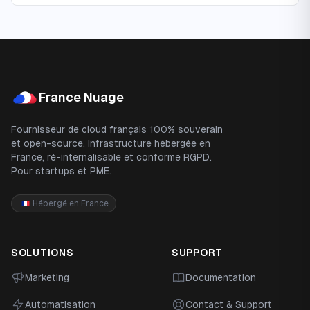
Footer
France Nuage
Fournisseur de cloud français 100% souverain
et open-source. Infrastructure hébergée en
France, ré-internalisable et conforme RGPD.
Pour startups et PME.
Hébergé en France
SOLUTIONS
SUPPORT
Marketing
Documentation
Automatisation
Contact & Support