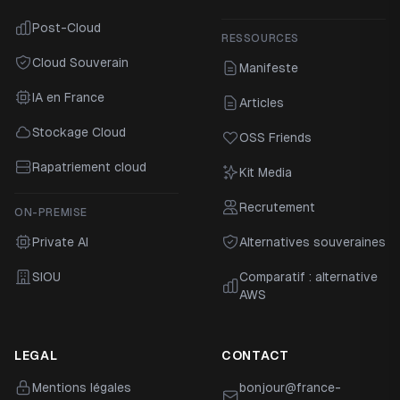
Post-Cloud
RESSOURCES
Cloud Souverain
Manifeste
IA en France
Articles
Stockage Cloud
OSS Friends
Rapatriement cloud
Kit Media
Recrutement
ON-PREMISE
Private AI
Alternatives souveraines
SIOU
Comparatif : alternative
AWS
LEGAL
CONTACT
Mentions légales
bonjour@france-