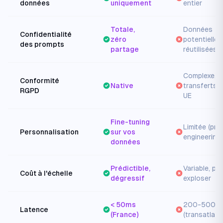
données
uniquement
entier
Totale,
Données
Confidentialité
zéro
potentielle
des prompts
partage
réutilisées
Complexe,
Conformité
Native
transferts 
RGPD
UE
Fine-tuning
Limitée (pr
Personnalisation
sur vos
engineering)
données
Prédictible,
Variable, pe
Coût à l'échelle
dégressif
exploser
< 50ms
200-500m
Latence
(France)
(transatlant