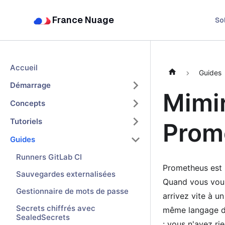
France Nuage
So
Accueil
Guides
Démarrage
Mimir
Concepts
Tutoriels
Prom
Guides
Runners GitLab CI
Prometheus est u
Sauvegardes externalisées
Quand vous voule
Gestionnaire de mots de passe
arrivez vite à 
Secrets chiffrés avec
même langage de
SealedSecrets
: vous n'avez ri