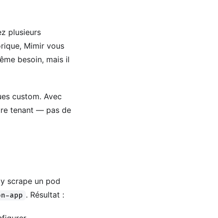
ez plusieurs
orique, Mimir vous
ême besoin, mais il
ues custom. Avec
tre tenant — pas de
oy scrape un pod
. Résultat :
on-app