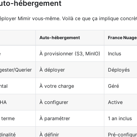
auto-hébergement
éployer Mimir vous-même. Voilà ce que ça implique concrè
Auto-hébergement
France Nuage
e
À provisionner (S3, MinIO)
Inclus
ngester/Querier
À déployer
Déployés
ntal
À votre charge
Géré
 HA
À configurer
Active
g terme
À paramétrer
1 an inclus
inalité
À définir
Pré-configu