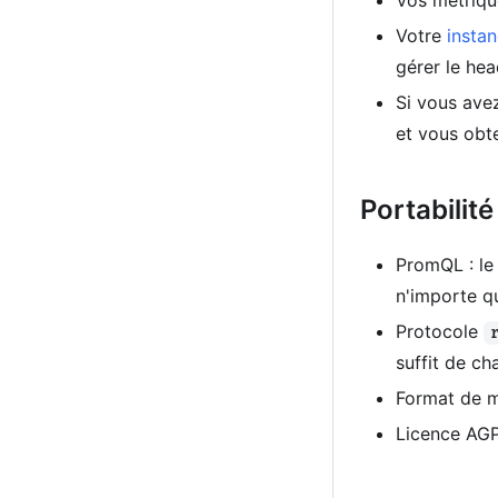
Vos métrique
Votre
insta
gérer le hea
Si vous ave
et vous obt
Portabilité
PromQL : le
n'importe q
Protocole
suffit de ch
Format de m
Licence AGPL