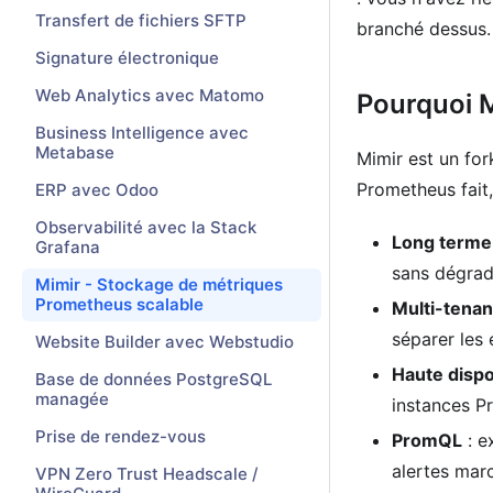
Transfert de fichiers SFTP
branché dessus.
Signature électronique
Web Analytics avec Matomo
Pourquoi M
Business Intelligence avec
Metabase
Mimir est un fo
Prometheus fait,
ERP avec Odoo
Observabilité avec la Stack
Long terme
Grafana
sans dégrad
Mimir - Stockage de métriques
Prometheus scalable
Multi-tenan
séparer les
Website Builder avec Webstudio
Haute dispo
Base de données PostgreSQL
managée
instances P
Prise de rendez-vous
PromQL
: e
alertes mar
VPN Zero Trust Headscale /