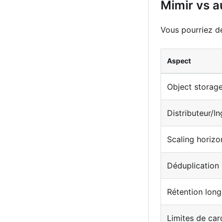
Mimir vs 
Vous pourriez d
Aspect
Object storag
Distributeur/I
Scaling horizo
Déduplication
Rétention lon
Limites de card