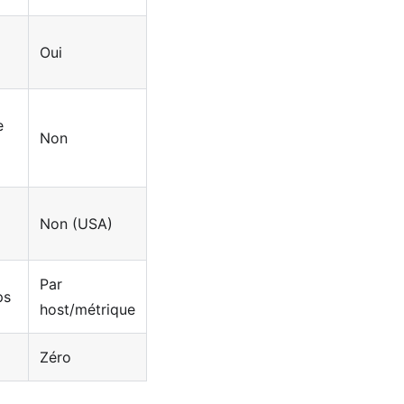
Oui
e
Non
Non (USA)
Par
ps
host/métrique
Zéro