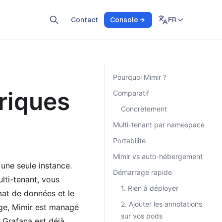
FR
Contact
Console
Pourquoi Mimir ?
riques
Comparatif
Concrètement
Multi-tenant par namespace
Portabilité
Mimir vs auto-hébergement
 une seule instance.
Démarrage rapide
lti-tenant, vous
1. Rien à déployer
mat de données et le
2. Ajouter les annotations
ge, Mimir est managé
sur vos pods
t Grafana est déjà