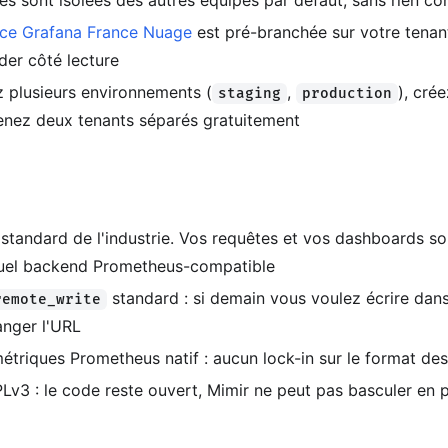
s sont isolées des autres équipes par défaut, sans rien co
nce Grafana France Nuage
est pré-branchée sur votre tenan
der côté lecture
z plusieurs environnements (
,
), cré
staging
production
enez deux tenants séparés gratuitement
 standard de l'industrie. Vos requêtes et vos dashboards so
uel backend Prometheus-compatible
standard : si demain vous voulez écrire dans
remote_write
anger l'URL
étriques Prometheus natif : aucun lock-in sur le format de
v3 : le code reste ouvert, Mimir ne peut pas basculer en p