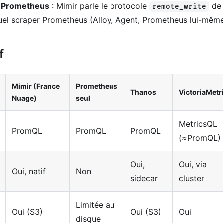
 Prometheus
: Mimir parle le protocole
de 
remote_write
uel scraper Prometheus (Alloy, Agent, Prometheus lui-même
f
Mimir (France
Prometheus
Thanos
VictoriaMetr
Nuage)
seul
MetricsQL
PromQL
PromQL
PromQL
(≈PromQL)
Oui,
Oui, via
Oui, natif
Non
sidecar
cluster
Limitée au
Oui (S3)
Oui (S3)
Oui
disque