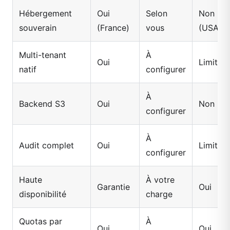
Hébergement
Oui
Selon
Non
souverain
(France)
vous
(USA)
Multi-tenant
À
Oui
Limité
natif
configurer
À
Backend S3
Oui
Non
configurer
À
Audit complet
Oui
Limité
configurer
Haute
À votre
Garantie
Oui
disponibilité
charge
Quotas par
À
Oui
Oui