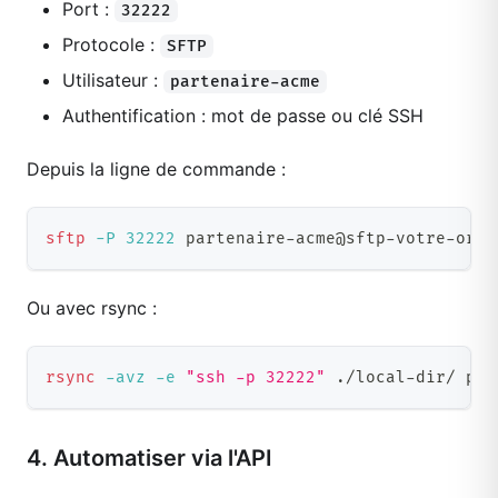
Port :
32222
Protocole :
SFTP
Utilisateur :
partenaire-acme
Authentification : mot de passe ou clé SSH
Depuis la ligne de commande :
sftp
-P
32222
 partenaire-acme@sftp-votre-org.
Ou avec rsync :
rsync
-avz
-e
"ssh -p 32222"
 ./local-dir/ par
4. Automatiser via l'API